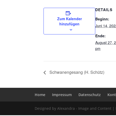
DETAILS
Zum Kalender
Beginn:
hinzufügen
Juni 14, 20
Ende:
August 27, 
pm
Schwanengesang (H. Schütz)
Home
Impressum
Datenschutz
Kont
Designed by Alexandra - Image and Content |