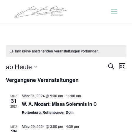
Es sind keine anstehenden Veranstaltungen vorhanden.
Verans
Ver
ab Heute
Suche
Liste
Ans
Suche
Datum
Nav
Vergangene Veranstaltungen
und
wählen.
Ansicht
Naviga
März 31, 2024 @ 9:30 am
-
11:00 am
MRZ
31
W. A. Mozart: Missa Solemnis in C
2024
Rottenburg, Rottenburger Dom
März 29, 2024 @ 3:00 pm
-
4:30 pm
MRZ
29