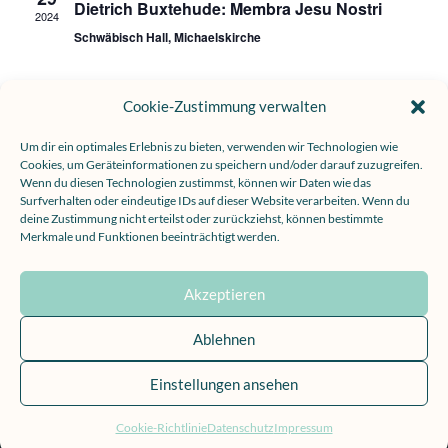
Dietrich Buxtehude: Membra Jesu Nostri
2024
Schwäbisch Hall, Michaelskirche
März 24, 2024 @ 6:00 pm
-
7:30 pm
MRZ
24
Cookie-Zustimmung verwalten
Reinhard Keiser: Markus-Passion
2024
Calw, Ev. Stadtkirche St. Peter und Paul
Um dir ein optimales Erlebnis zu bieten, verwenden wir Technologien wie
Cookies, um Geräteinformationen zu speichern und/oder darauf zuzugreifen.
Wenn du diesen Technologien zustimmst, können wir Daten wie das
Surfverhalten oder eindeutige IDs auf dieser Website verarbeiten. Wenn du
deine Zustimmung nicht erteilst oder zurückziehst, können bestimmte
Merkmale und Funktionen beeinträchtigt werden.
Akzeptieren
Home
Impressum
Datenschutz
Kontakt
Cookie-Richtlinie (EU)
Ablehnen
Einstellungen ansehen
Designed by Alexandra - Image and Content |
Photographs by Teddy Artwork
Cookie-Richtlinie
Datenschutz
Impressum