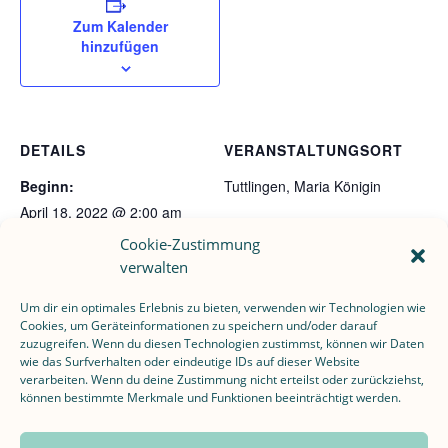
Zum Kalender
hinzufügen
DETAILS
VERANSTALTUNGSORT
Beginn:
Tuttlingen, Maria Königin
April 18, 2022 @ 2:00 am
Cookie-Zustimmung
Ende:
verwalten
August 27, 2022 @ 4:49 pm
Um dir ein optimales Erlebnis zu bieten, verwenden wir Technologien wie
Cookies, um Geräteinformationen zu speichern und/oder darauf
zuzugreifen. Wenn du diesen Technologien zustimmst, können wir Daten
Abschlusskonzert Meisterkurs Vesselina
Festmesse zum
wie das Surfverhalten oder eindeutige IDs auf dieser Website
Ostersonntag
Kasarova
verarbeiten. Wenn du deine Zustimmung nicht erteilst oder zurückziehst,
können bestimmte Merkmale und Funktionen beeinträchtigt werden.